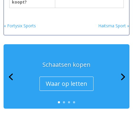
koopt?
« Fortysix Sports
Haitsma Sport »
Schaatsen kopen
Waar op letten