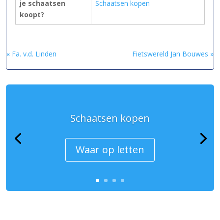
je schaatsen
Schaatsen kopen
koopt?
« Fa. v.d. Linden
Fietswereld Jan Bouwes »
Schaatsen kopen
Waar op letten