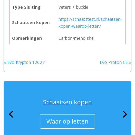
Type Sluiting
Veters + buckle
https://schaatstest.nl/schaatsen-
Schaatsen kopen
kopen-waarop-letten/
Opmerkingen
Carbon/rheno shell
« Evo Krypton 12C27
Evo Proton LE »
Schaatsen kopen
Waar op letten