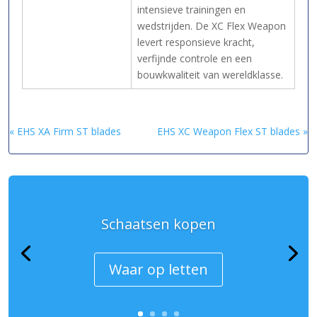
intensieve trainingen en
wedstrijden. De XC Flex Weapon
levert responsieve kracht,
verfijnde controle en een
bouwkwaliteit van wereldklasse.
« EHS XA Firm ST blades
EHS XC Weapon Flex ST blades »
Schaatsen kopen
Waar op letten