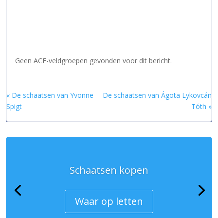
Geen ACF-veldgroepen gevonden voor dit bericht.
« De schaatsen van Yvonne
De schaatsen van Ágota Lykovcán
Spigt
Tóth »
Schaatsen kopen
Waar op letten