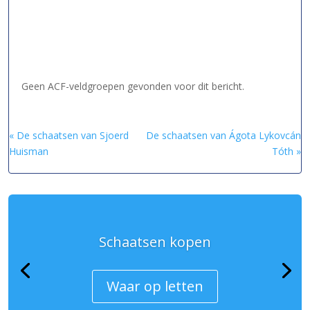
Geen ACF-veldgroepen gevonden voor dit bericht.
« De schaatsen van Sjoerd
De schaatsen van Ágota Lykovcán
Huisman
Tóth »
Schaatsen kopen
Waar op letten