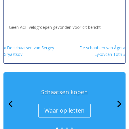
Geen ACF-veldgroepen gevonden voor dit bericht.
« De schaatsen van Sergey
De schaatsen van Ágota
Gryaztsov
Lykovcán Tóth »
Schaatsen kopen
Waar op letten