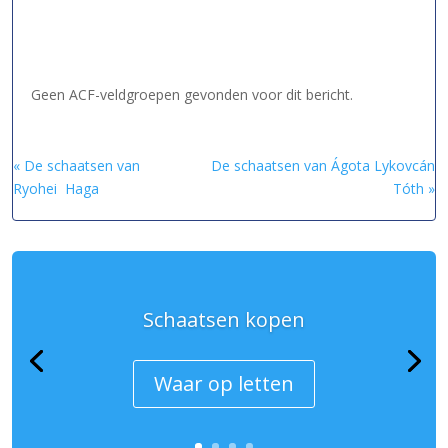
Geen ACF-veldgroepen gevonden voor dit bericht.
« De schaatsen van
De schaatsen van Ágota Lykovcán
Ryohei Haga
Tóth »
Schaatsen kopen
Waar op letten