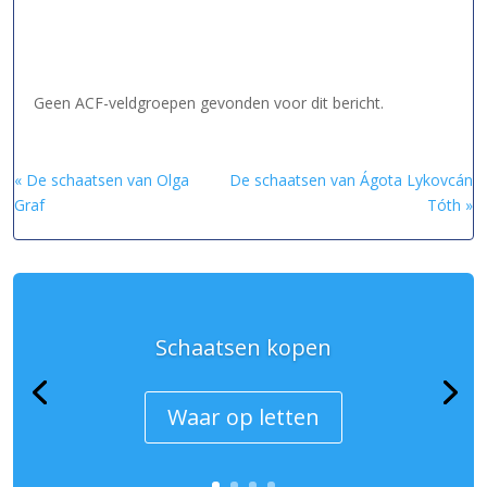
Geen ACF-veldgroepen gevonden voor dit bericht.
« De schaatsen van Olga
De schaatsen van Ágota Lykovcán
Graf
Tóth »
Schaatsen kopen
Waar op letten