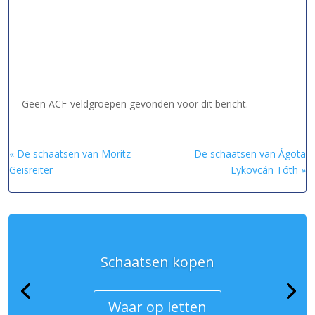
Geen ACF-veldgroepen gevonden voor dit bericht.
« De schaatsen van Moritz
De schaatsen van Ágota
Geisreiter
Lykovcán Tóth »
Schaatsen kopen
Waar op letten