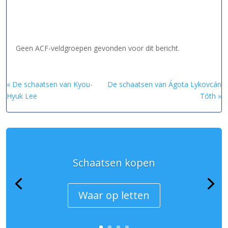
Geen ACF-veldgroepen gevonden voor dit bericht.
« De schaatsen van Kyou-
De schaatsen van Ágota Lykovcán
Hyuk Lee
Tóth »
Schaatsen kopen
Waar op letten