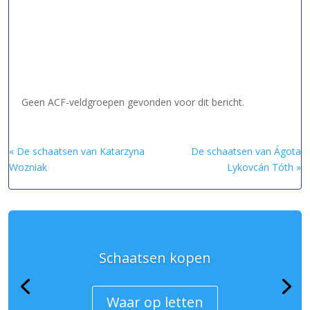
Geen ACF-veldgroepen gevonden voor dit bericht.
« De schaatsen van Katarzyna
De schaatsen van Ágota
Wozniak
Lykovcán Tóth »
Schaatsen kopen
Waar op letten