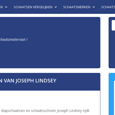
EN
SCHAATSEN VERGELIJKEN
SCHAATSMERKEN
SCHAAT
schaatsmateriaal !
N VAN JOSEPH LINDSEY
 klapschaatsen en schaatsschoen Joseph Lindsey rijdt.