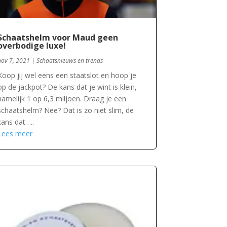
Schaatshelm voor Maud geen
overbodige luxe!
nov 7, 2021
|
Schaatsnieuws en trends
Koop jij wel eens een staatslot en hoop je
op de jackpot? De kans dat je wint is klein,
namelijk 1 op 6,3 miljoen. Draag je een
schaatshelm? Nee? Dat is zo niet slim, de
kans dat…..
Lees meer