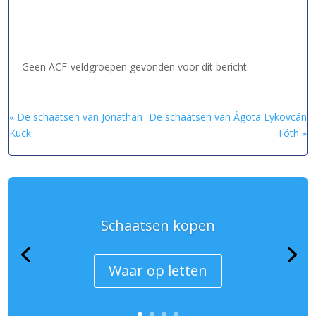
Geen ACF-veldgroepen gevonden voor dit bericht.
« De schaatsen van Jonathan
De schaatsen van Ágota Lykovcán
Kuck
Tóth »
Schaatsen kopen
Waar op letten