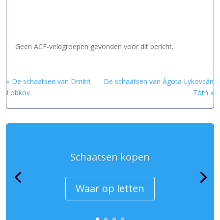
Geen ACF-veldgroepen gevonden voor dit bericht.
« De schaatsen van Dmitri
De schaatsen van Ágota Lykovcán
Lobkov
Tóth »
Schaatsen kopen
Waar op letten