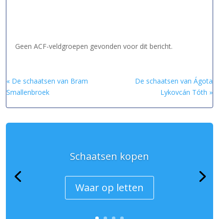
Geen ACF-veldgroepen gevonden voor dit bericht.
« De schaatsen van Bram
De schaatsen van Ágota
Smallenbroek
Lykovcán Tóth »
Schaatsen kopen
Waar op letten