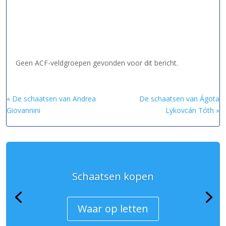
Geen ACF-veldgroepen gevonden voor dit bericht.
« De schaatsen van Andrea
De schaatsen van Ágota
Giovannini
Lykovcán Tóth »
Schaatsen kopen
Waar op letten