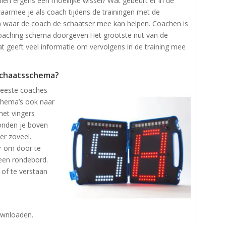
ien ergens een moeilijke wissel? Wat gebeurt er in de
waarmee je als coach tijdens de trainingen met de
en waar de coach de schaatser mee kan helpen. Coachen is
coaching schema doorgeven.Het grootste nut van de
 geeft veel informatie om vervolgens in de training mee
 schaatsschema?
 meeste coaches
schema’s ook naar
met vingers
onden je boven
er zoveel.
er om door te
 een rondebord.
 of te verstaan
ownloaden.