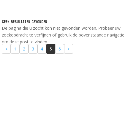
Geen Resultaten Gevonden
De pagina die u zocht kon niet gevonden worden. Probeer uw
zoekopdracht te verfijnen of gebruik de bovenstaande navigatie
om deze post te vinden.
<
1
2
3
4
5
6
>