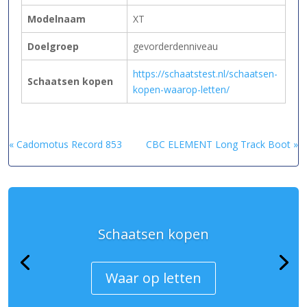
Modelnaam
XT
Doelgroep
gevorderdenniveau
https://schaatstest.nl/schaatsen-
Schaatsen kopen
kopen-waarop-letten/
« Cadomotus Record 853
CBC ELEMENT Long Track Boot »
Schaatsen kopen
Waar op letten