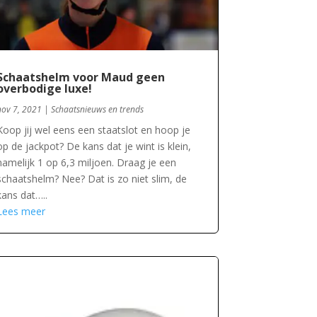
Schaatshelm voor Maud geen
overbodige luxe!
nov 7, 2021
|
Schaatsnieuws en trends
Koop jij wel eens een staatslot en hoop je
op de jackpot? De kans dat je wint is klein,
namelijk 1 op 6,3 miljoen. Draag je een
schaatshelm? Nee? Dat is zo niet slim, de
kans dat…..
Lees meer