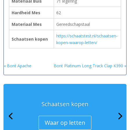
Materiaal Buis
71 legering
Hardheid Mes
62
Materiaal Mes
Gereedschapstaal
https://schaatstest.nl/schaatsen-
Schaatsen kopen
kopen-waarop-letten/
« Bont Apache
Bont Platinum Long Track Clap K390 »
Schaatsen kopen
Waar op letten