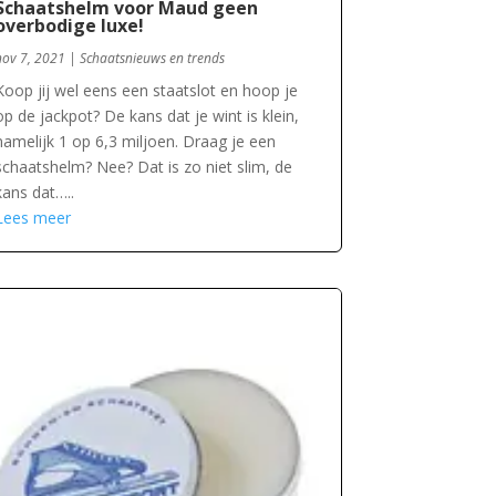
Schaatshelm voor Maud geen
overbodige luxe!
nov 7, 2021
|
Schaatsnieuws en trends
Koop jij wel eens een staatslot en hoop je
op de jackpot? De kans dat je wint is klein,
namelijk 1 op 6,3 miljoen. Draag je een
schaatshelm? Nee? Dat is zo niet slim, de
kans dat…..
Lees meer