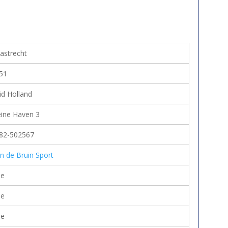
astrecht
51
id Holland
eine Haven 3
82-502567
n de Bruin Sport
e
e
e