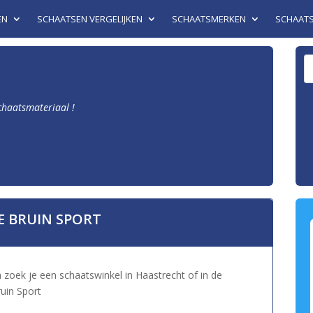
EN
SCHAATSEN VERGELIJKEN
SCHAATSMERKEN
SCHAAT
schaatsmateriaal !
E BRUIN SPORT
 zoek je een schaatswinkel in Haastrecht of in de
uin Sport