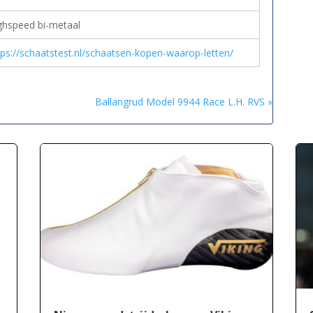
ghspeed bi-metaal
tps://schaatstest.nl/schaatsen-kopen-waarop-letten/
Ballangrud Model 9944 Race L.H. RVS »