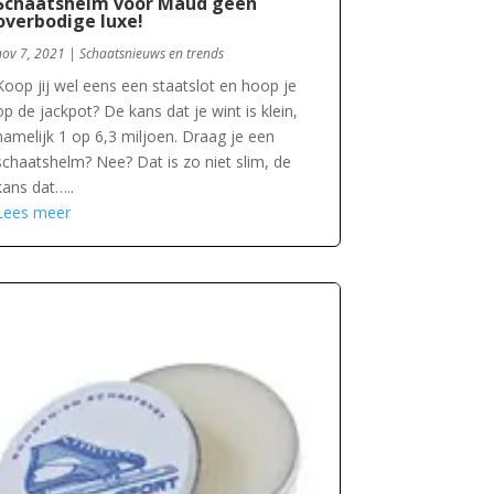
Schaatshelm voor Maud geen
overbodige luxe!
nov 7, 2021
|
Schaatsnieuws en trends
Koop jij wel eens een staatslot en hoop je
op de jackpot? De kans dat je wint is klein,
namelijk 1 op 6,3 miljoen. Draag je een
schaatshelm? Nee? Dat is zo niet slim, de
kans dat…..
Lees meer