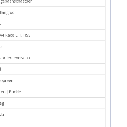
ngebaanschaatsen
llangrud
B
44 Race L.H. HSS
5
vorderdenniveau
l
opreen
ters|Buckle
ag
Alu