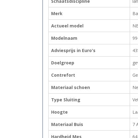
Schaatsdiscipline
la
Merk
Ba
Actueel model
N
Modelnaam
99
Adviesprijs in Euro's
43
Doelgroep
ge
Contrefort
Ge
Materiaal schoen
Ne
Type Sluiting
Ve
Hoogte
La
Materiaal Buis
7 
Hardheid Mes
64