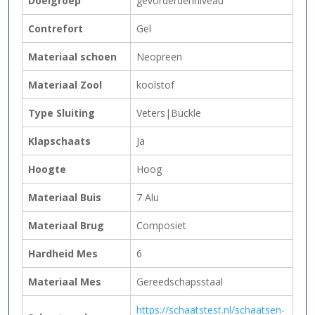
Doelgroep
gevorderdenniveau
Contrefort
Gel
Materiaal schoen
Neopreen
Materiaal Zool
koolstof
Type Sluiting
Veters|Buckle
Klapschaats
Ja
Hoogte
Hoog
Materiaal Buis
7 Alu
Materiaal Brug
Composiet
Hardheid Mes
6
Materiaal Mes
Gereedschapsstaal
https://schaatstest.nl/schaatsen-