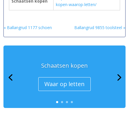
Schaatsen kopen
kopen-waarop-letten/
« Ballangrud 1177 schoen
Ballangrud 9855 toolsteel »
Schaatsen kopen
Waar op letten