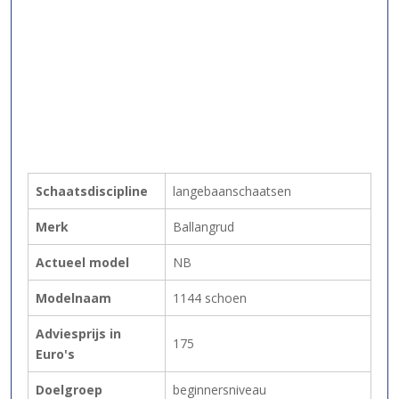
Schaatsdiscipline
langebaanschaatsen
Merk
Ballangrud
Actueel model
NB
Modelnaam
1144 schoen
Adviesprijs in
175
Euro's
Doelgroep
beginnersniveau