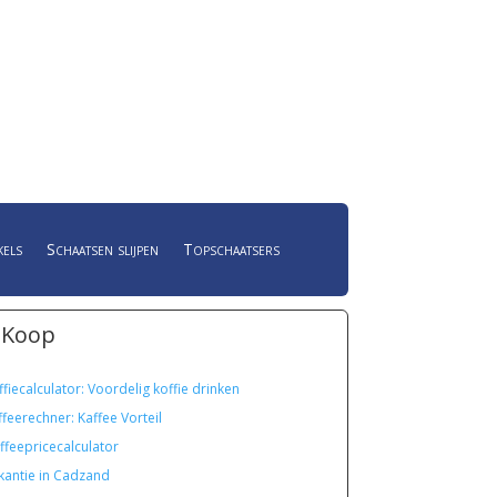
kels
Schaatsen slijpen
Topschaatsers
 Koop
ffiecalculator: Voordelig koffie drinken
ffeerechner: Kaffee Vorteil
ffeepricecalculator
kantie in Cadzand