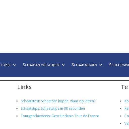
 kopen
Schaatsen vergelijken
Schaatsmerken
Schaatswin
Links
Te
Schaatstest
:
Schaatsen kopen, waar op letten?
Ko
Schaatstips
:
Schaatstips in 30 seconden
Ka
Tourgeschiedenis: Geschiedenis Tour de France
Co
Va