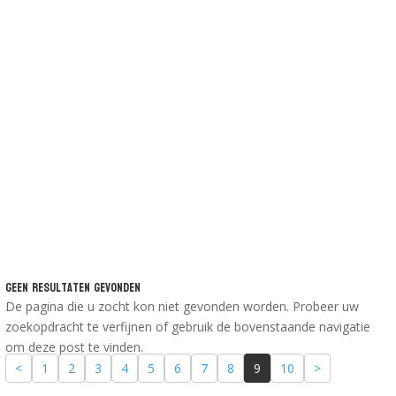
Geen Resultaten Gevonden
De pagina die u zocht kon niet gevonden worden. Probeer uw
zoekopdracht te verfijnen of gebruik de bovenstaande navigatie
om deze post te vinden.
<
1
2
3
4
5
6
7
8
9
10
>