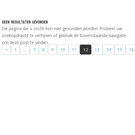
Geen Resultaten Gevonden
De pagina die u zocht kon niet gevonden worden. Probeer uw
zoekopdracht te verfijnen of gebruik de bovenstaande navigatie
om deze post te vinden.
<
1
…
7
8
9
10
11
12
13
14
15
16