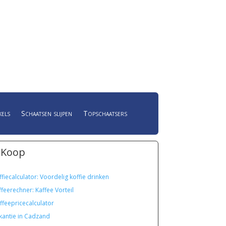
kels
Schaatsen slijpen
Topschaatsers
 Koop
ffiecalculator: Voordelig koffie drinken
ffeerechner: Kaffee Vorteil
ffeepricecalculator
kantie in Cadzand