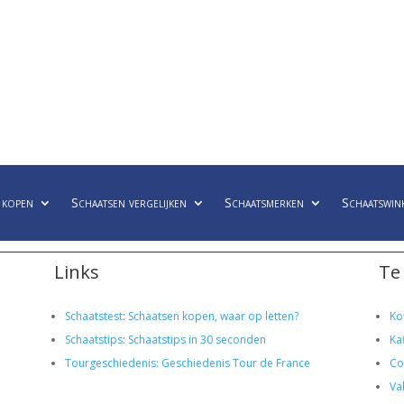
 kopen
Schaatsen vergelijken
Schaatsmerken
Schaatswin
Links
Te
Schaatstest
:
Schaatsen kopen, waar op letten?
Ko
Schaatstips
:
Schaatstips in 30 seconden
Ka
Tourgeschiedenis: Geschiedenis Tour de France
Co
Va