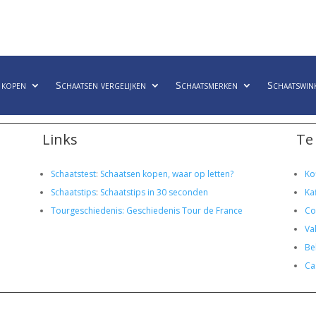
 kopen
Schaatsen vergelijken
Schaatsmerken
Schaatswin
Links
Te
Schaatstest
:
Schaatsen kopen, waar op letten?
Ko
Schaatstips
:
Schaatstips in 30 seconden
Ka
Tourgeschiedenis: Geschiedenis Tour de France
Co
Va
Bel
Ca