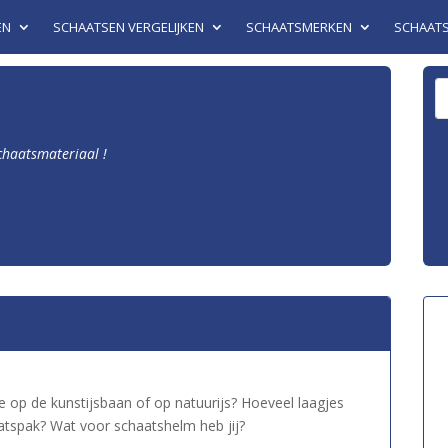
EN
SCHAATSEN VERGELIJKEN
SCHAATSMERKEN
SCHAAT
schaatsmateriaal !
e op de kunstijsbaan of op natuurijs? Hoeveel laagjes
aatspak? Wat voor schaatshelm heb jij?