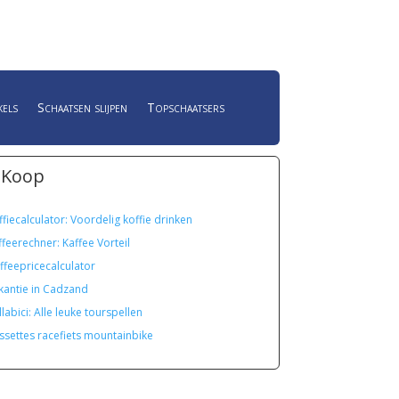
kels
Schaatsen slijpen
Topschaatsers
 Koop
ffiecalculator: Voordelig koffie drinken
ffeerechner: Kaffee Vorteil
ffeepricecalculator
kantie in Cadzand
labici: Alle leuke tourspellen
ssettes racefiets mountainbike